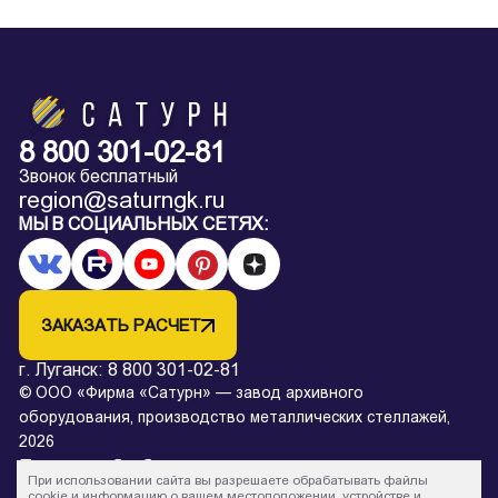
8 800 301-02-81
Звонок бесплатный
region@saturngk.ru
МЫ В СОЦИАЛЬНЫХ СЕТЯХ:
ЗАКАЗАТЬ РАСЧЕТ
г. Луганск:
8 800 301-02-81
© ООО «Фирма «Сатурн» — завод архивного
оборудования, производство металлических стеллажей,
2026
Политика обработки персональных данных
При использовании сайта вы разрешаете обрабатывать файлы
* Все цены на сайте в процессе обновления и не являются
cookie и информацию о вашем местоположении, устройстве и